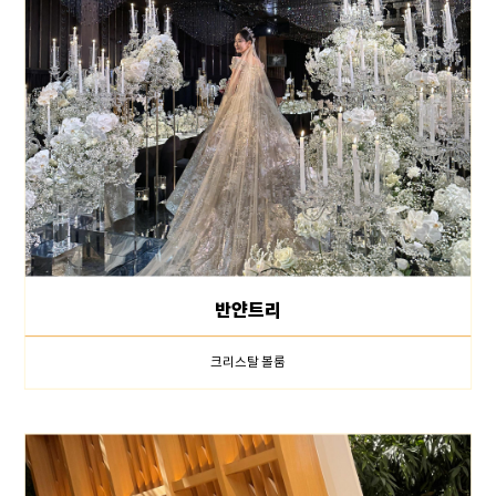
반얀트리
크리스탈 볼룸