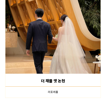
더 채플 앳 논현
라포레홀