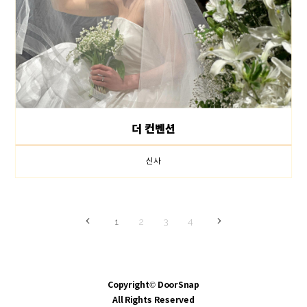
더 컨벤션
신사
1
2
3
4
Copyright© DoorSnap
All Rights Reserved