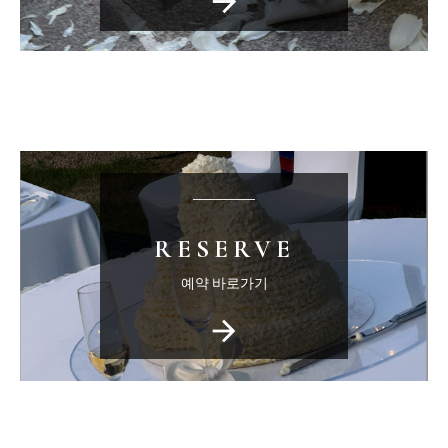
arrow_forward
RESERVE
예약 바로가기
arrow_forward